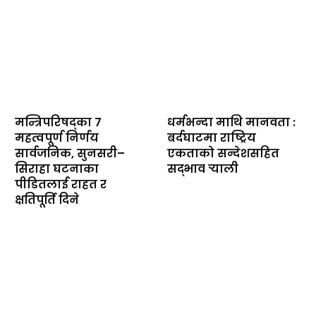
मन्त्रिपरिषद्का ७
धर्मभन्दा माथि मानवता :
महत्वपूर्ण निर्णय
बर्दघाटमा राष्ट्रिय
सार्वजनिक, सुनसरी–
एकताको सन्देशसहित
सिराहा घटनाका
सद्भाव र्‍याली
पीडितलाई राहत र
क्षतिपूर्ति दिने