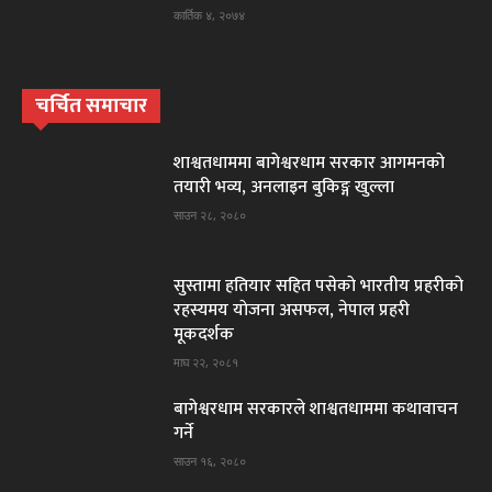
कार्तिक ४, २०७४
चर्चित समाचार
शाश्वतधाममा बागेश्वरधाम सरकार आगमनकाे
तयारी भव्य, अनलाइन बुकिङ्ग खुल्ला
साउन २८, २०८०
सुस्तामा हतियार सहित पसेकाे भारतीय प्रहरीकाे
रहस्यमय याेजना असफल, नेपाल प्रहरी
मूकदर्शक
माघ २२, २०८१
बागेश्वरधाम सरकारले शाश्वतधाममा कथावाचन
गर्ने
साउन १६, २०८०