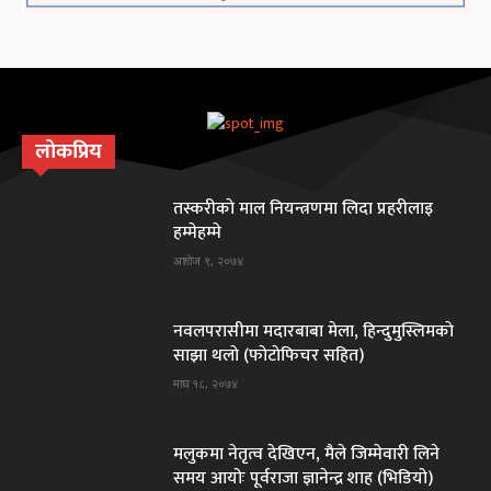
लोकप्रिय
तस्करीकाे माल नियन्त्रणमा लिदा प्रहरीलाइ
हम्मेहम्मे
अशोज ९, २०७४
नवलपरासीमा मदारबाबा मेला, हिन्दुमुस्लिमकाे
साझा थलाे (फाेटाेफिचर सहित)
माघ १८, २०७४
मलुकमा नेतृत्व देखिएन, मैले जिम्मेवारी लिने
समय आयोः पूर्वराजा ज्ञानेन्द्र शाह (भिडियो)