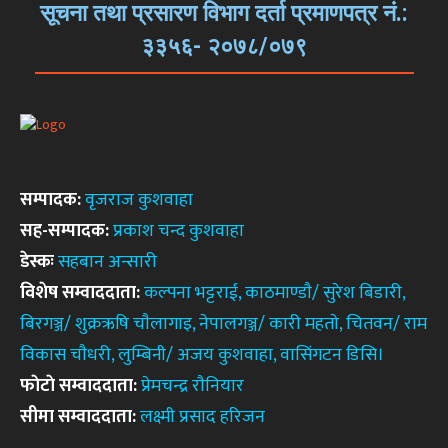
सूचना तथा प्रसारण विभाग दर्ता प्रमाणपत्र नं.:
३३५६- २०७८/०७९
सम्पादक:
वृजराज कुशवाहा
सह-सम्पादक:
प्रकाश चन्द कुशवाहा
डेस्कः
सहबान अन्सारी
विशेष सम्वाददाता:
कल्पना भट्टराई, काठमाण्डाै/ सुरेश बिडारी,
बिरगञ्ज/ शुक्रऋषि चाैलागाइ, नेपालगञ्ज/ कारी महताे, चितवन/ राम
विकास चाैधरी, लुम्बिनी/ अजय कुशवाहा, वासिंगटन डिसि।
फाेटाे सम्वाददाता:
प्रेमचन्द्र राैनियार
सीमा सम्वाददाता:
लक्ष्मी प्रसाद हरिजन