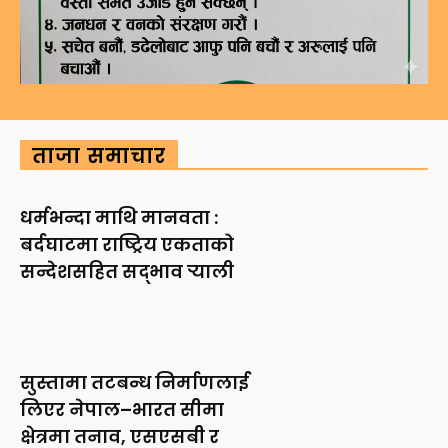
ताजा समाचार
धर्मभन्दा माथि मानवता :
बर्दघाटमा राष्ट्रिय एकताको
सन्देशसहित सद्भाव र्‍याली
सुस्तामा तटबन्ध निर्माणलाई
लिएर नेपाल–भारत सीमा
क्षेत्रमा तनाव, एसएसबी र