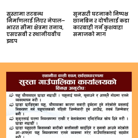
सुस्तामा तटबन्ध
सुनसरी घटनाको निष्पक्ष
निर्माणलाई लिएर नेपाल–
छानबिन र दोषीलाई कडा
भारत सीमा क्षेत्रमा तनाव,
कारबाही गर्न कुशवाहा
एसएसबी र स्थानीयबीच
समाजको माग
झडप