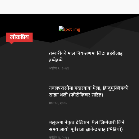
लोकप्रिय
तस्करीकाे माल नियन्त्रणमा लिदा प्रहरीलाइ
हम्मेहम्मे
अशोज ९, २०७४
नवलपरासीमा मदारबाबा मेला, हिन्दुमुस्लिमकाे
साझा थलाे (फाेटाेफिचर सहित)
माघ १८, २०७४
मलुकमा नेतृत्व देखिएन, मैले जिम्मेवारी लिने
समय आयोः पूर्वराजा ज्ञानेन्द्र शाह (भिडियो)
कार्तिक ४, २०७४