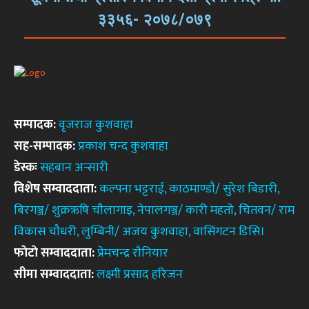
३३५६- २०७८/०७९
सम्पादक:
वृजराज कुशवाहा
सह-सम्पादक:
प्रकाश चन्द कुशवाहा
डेस्कः
सहबान अन्सारी
विशेष सम्वाददाता:
कल्पना भट्टराई, काठमाण्डाै/ सुरेश बिडारी,
बिरगञ्ज/ शुक्रऋषि चाैलागाइ, नेपालगञ्ज/ कारी महताे, चितवन/ राम
विकास चाैधरी, लुम्बिनी/ अजय कुशवाहा, वासिंगटन डिसि।
फाेटाे सम्वाददाता:
प्रेमचन्द्र राैनियार
सीमा सम्वाददाता:
लक्ष्मी प्रसाद हरिजन