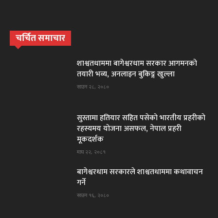
चर्चित समाचार
शाश्वतधाममा बागेश्वरधाम सरकार आगमनकाे
तयारी भव्य, अनलाइन बुकिङ्ग खुल्ला
साउन २८, २०८०
सुस्तामा हतियार सहित पसेकाे भारतीय प्रहरीकाे
रहस्यमय याेजना असफल, नेपाल प्रहरी
मूकदर्शक
माघ २२, २०८१
बागेश्वरधाम सरकारले शाश्वतधाममा कथावाचन
गर्ने
साउन १६, २०८०