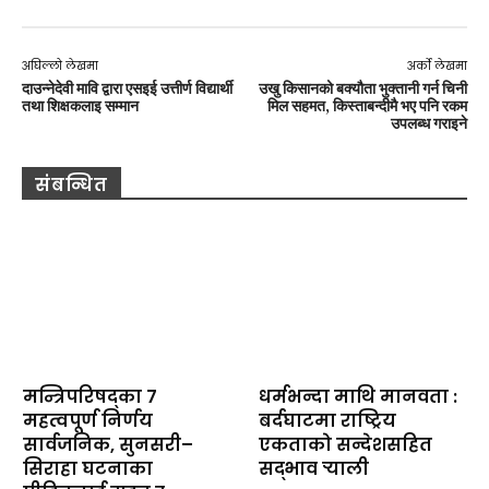
अघिल्लो लेखमा
अर्को लेखमा
दाउन्नेदेवी मावि द्वारा एसइई उत्तीर्ण विद्यार्थी
उखु किसानको बक्यौता भुक्तानी गर्न चिनी
तथा शिक्षकलाइ सम्मान
मिल सहमत, किस्ताबन्दीमै भए पनि रकम
उपलब्ध गराइने
संबन्धित
मन्त्रिपरिषद्का ७
धर्मभन्दा माथि मानवता :
महत्वपूर्ण निर्णय
बर्दघाटमा राष्ट्रिय
सार्वजनिक, सुनसरी–
एकताको सन्देशसहित
सिराहा घटनाका
सद्भाव र्‍याली