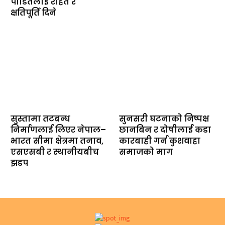
पीडितलाई राहत र
क्षतिपूर्ति दिने
सुस्तामा तटबन्ध
सुनसरी घटनाको निष्पक्ष
निर्माणलाई लिएर नेपाल–
छानबिन र दोषीलाई कडा
भारत सीमा क्षेत्रमा तनाव,
कारबाही गर्न कुशवाहा
एसएसबी र स्थानीयबीच
समाजको माग
झडप